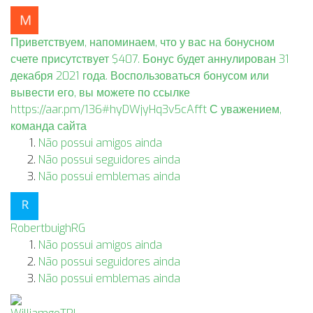
Приветствуем, напоминаем, что у вас на бонусном
счете присутствует $407. Бонус будет аннулирован 31
декабря 2021 года. Воспользоваться бонусом или
вывести его, вы можете по ссылке
https://aar.pm/136#hyDWjyHq3v5cAfft С уважением,
команда сайта
Não possui amigos ainda
Não possui seguidores ainda
Não possui emblemas ainda
RobertbuighRG
Não possui amigos ainda
Não possui seguidores ainda
Não possui emblemas ainda