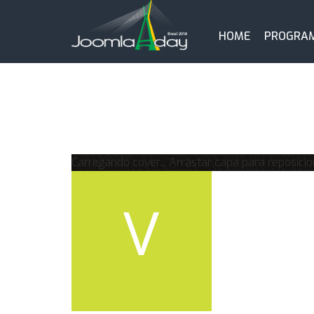
HOME
PROGRA
Carregando cover...
Arrastar capa para reposicio