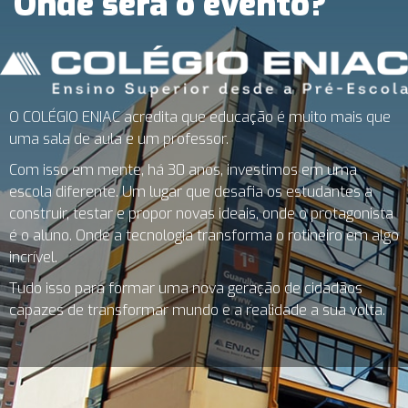
Onde será o evento?
O COLÉGIO ENIAC acredita que educação é muito mais que
uma sala de aula e um professor.
Com isso em mente, há 30 anos, investimos em uma
escola diferente. Um lugar que desafia os estudantes a
construir, testar e propor novas ideais, onde o protagonista
é o aluno. Onde a tecnologia transforma o rotineiro em algo
incrível.
Tudo isso para formar uma nova geração de cidadãos
capazes de transformar mundo e a realidade a sua volta.