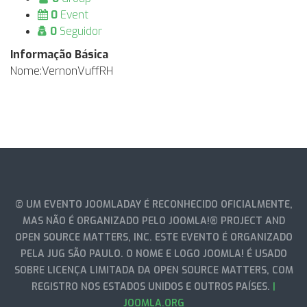
0
Event
0
Seguidor
Informação Básica
Nome:
VernonVuffRH
© UM EVENTO JOOMLADAY É RECONHECIDO OFICIALMENTE,
MAS NÃO É ORGANIZADO PELO JOOMLA!® PROJECT AND
OPEN SOURCE MATTERS, INC. ESTE EVENTO É ORGANIZADO
PELA JUG SÃO PAULO. O NOME E LOGO JOOMLA! É USADO
SOBRE LICENÇA LIMITADA DA OPEN SOURCE MATTERS, COM
REGISTRO NOS ESTADOS UNIDOS E OUTROS PAÍSES.
|
JOOMLA.ORG