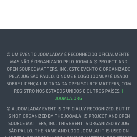
© UM EVENTO JOOMLADAY É RECONHECIDO OFICIALMENTE,
MAS NÃO É ORGANIZADO PELO JOOMLA!® PROJECT AND
OPEN SOURCE MATTERS, INC. ESTE EVENTO É ORGANIZADO
PELA JUG SÃO PAULO. O NOME E LOGO JOOMLA! É USADO
SOBRE LICENÇA LIMITADA DA OPEN SOURCE MATTERS, COM
REGISTRO NOS ESTADOS UNIDOS E OUTROS PAÍSES.
|
JOOMLA.ORG
© A JOOMLADAY EVENT IS OFFICIALLY RECOGNIZED, BUT IT
IS NOT ORGANIZED BY THE JOOMLA! ® PROJECT AND OPEN
SOURCE MATTERS, INC. THIS EVENT IS ORGANIZED BY JUG
SÃO PAULO. THE NAME AND LOGO JOOMLA! IT IS USED ON