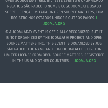
OPEN SOURCE MATTERS, INC. ESTE EVENTO É ORGANIZADO
PELA JUG SÃO PAULO. O NOME E LOGO JOOMLA! É USADO
SOBRE LICENÇA LIMITADA DA OPEN SOURCE MATTERS, COM
REGISTRO NOS ESTADOS UNIDOS E OUTROS PAÍSES.
|
JOOMLA.ORG
© A JOOMLADAY EVENT IS OFFICIALLY RECOGNIZED, BUT IT
IS NOT ORGANIZED BY THE JOOMLA! ® PROJECT AND OPEN
SOURCE MATTERS, INC. THIS EVENT IS ORGANIZED BY JUG
SÃO PAULO. THE NAME AND LOGO JOOMLA! IT IS USED ON
LIMITED LICENSE FROM OPEN SOURCE MATTERS, REGISTERED
IN THE US AND OTHER COUNTRIES. |
| JOOMLA.ORG