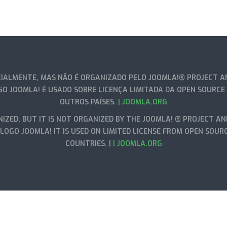
IALMENTE, MAS NÃO É ORGANIZADO PELO JOOMLA!® PROJECT AN
GO JOOMLA! É USADO SOBRE LICENÇA LIMITADA DA OPEN SOURCE
OUTROS PAÍSES.
| JOOMLA.ORG
IZED, BUT IT IS NOT ORGANIZED BY THE JOOMLA! ® PROJECT AN
LOGO JOOMLA! IT IS USED ON LIMITED LICENSE FROM OPEN SOUR
COUNTRIES. |
| JOOMLA.ORG