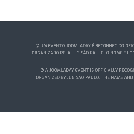
© UM EVENTO JOOMLADAY É RECONHECIDO OFIC
ORGANIZADO PELA JUG SÃO PAULO. O NOME E LO
© A JOOMLADAY EVENT IS OFFICIALLY RECOGN
ORGANIZED BY JUG SÃO PAULO. THE NAME AND 