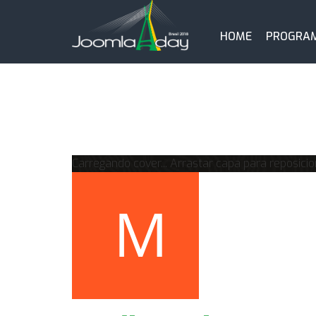
HOME
PROGRA
Carregando cover...
Arrastar capa para reposicio