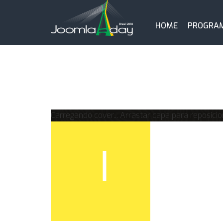
HOME
PROGRA
Carregando cover...
Arrastar capa para reposicio