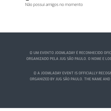
Não possui amigos no momento
© UM EVENTO JOOMLADAY É RECONHECIDO OFIC
ORGANIZADO PELA JUG SÃO PAULO. O NOME E LO
© A JOOMLADAY EVENT IS OFFICIALLY RECOGN
ORGANIZED BY JUG SÃO PAULO. THE NAME AND 