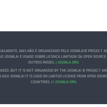
IALMENTE, MAS NÃO É ORGANIZADO PELO JOOMLA!® PROJECT AN
GO JOOMLA! É USADO SOBRE LICENÇA LIMITADA DA OPEN SOURCE
OUTROS PAÍSES.
| JOOMLA.ORG
IZED, BUT IT IS NOT ORGANIZED BY THE JOOMLA! ® PROJECT AN
LOGO JOOMLA! IT IS USED ON LIMITED LICENSE FROM OPEN SOUR
COUNTRIES. |
| JOOMLA.ORG