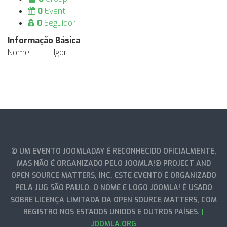
0
Event
0
Seguidor
Informação Básica
Nome:
Igor
© UM EVENTO JOOMLADAY É RECONHECIDO OFICIALMENTE,
MAS NÃO É ORGANIZADO PELO JOOMLA!® PROJECT AND
OPEN SOURCE MATTERS, INC. ESTE EVENTO É ORGANIZADO
PELA JUG SÃO PAULO. O NOME E LOGO JOOMLA! É USADO
SOBRE LICENÇA LIMITADA DA OPEN SOURCE MATTERS, COM
REGISTRO NOS ESTADOS UNIDOS E OUTROS PAÍSES.
|
JOOMLA.ORG