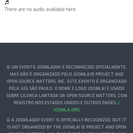
There are no audio available here.
© UM EVENTO JOOMLADAY É RECONHECIDO OFICIALMENTE,
MAS NÃO É ORGANIZADO PELO JOOMLA!® PROJECT AND
OPEN SOURCE MATTERS, INC. ESTE EVENTO É ORGANIZADO
PELA JUG SÃO PAULO. O NOME E LOGO JOOMLA! É USADO
SOBRE LICENÇA LIMITADA DA OPEN SOURCE MATTERS, COM
REGISTRO NOS ESTADOS UNIDOS E OUTROS PAÍSES.
|
JOOMLA.ORG
© A JOOMLADAY EVENT IS OFFICIALLY RECOGNIZED, BUT IT
IS NOT ORGANIZED BY THE JOOMLA! ® PROJECT AND OPEN