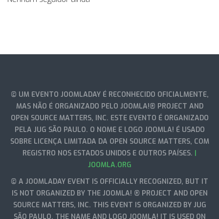
© UM EVENTO JOOMLADAY É RECONHECIDO OFICIALMENTE,
MAS NÃO É ORGANIZADO PELO JOOMLA!® PROJECT AND
OPEN SOURCE MATTERS, INC. ESTE EVENTO É ORGANIZADO
PELA JUG SÃO PAULO. O NOME E LOGO JOOMLA! É USADO
SOBRE LICENÇA LIMITADA DA OPEN SOURCE MATTERS, COM
REGISTRO NOS ESTADOS UNIDOS E OUTROS PAÍSES.
|
JOOMLA.ORG
© A JOOMLADAY EVENT IS OFFICIALLY RECOGNIZED, BUT IT
IS NOT ORGANIZED BY THE JOOMLA! ® PROJECT AND OPEN
SOURCE MATTERS, INC. THIS EVENT IS ORGANIZED BY JUG
SÃO PAULO. THE NAME AND LOGO JOOMLA! IT IS USED ON