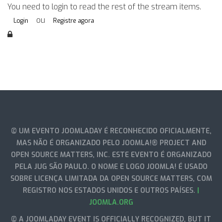
You need to login to read the rest of the stream items.
ou
Login
Registre agora
© UM EVENTO JOOMLADAY É RECONHECIDO OFICIALMENTE,
MAS NÃO É ORGANIZADO PELO JOOMLA!® PROJECT AND
OPEN SOURCE MATTERS, INC. ESTE EVENTO É ORGANIZADO
PELA JUG SÃO PAULO. O NOME E LOGO JOOMLA! É USADO
SOBRE LICENÇA LIMITADA DA OPEN SOURCE MATTERS, COM
REGISTRO NOS ESTADOS UNIDOS E OUTROS PAÍSES.
|
JOOMLA.ORG
© A JOOMLADAY EVENT IS OFFICIALLY RECOGNIZED, BUT IT