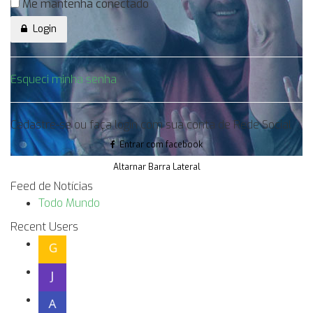
Me mantenha conectado
Login
Esqueci minha senha
Cadastre-se ou faça login com sua conta de Rede Social
Entrar com facebook
Altarnar Barra Lateral
Feed de Notícias
Todo Mundo
Recent Users