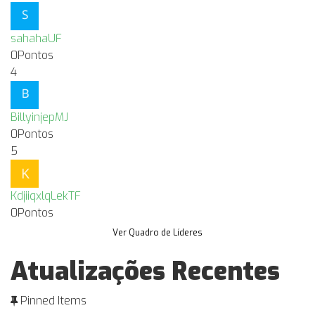
sahahaUF
0
Pontos
4
BillyinjepMJ
0
Pontos
5
KdjiiqxlqLekTF
0
Pontos
Ver Quadro de Líderes
Atualizações Recentes
Pinned Items