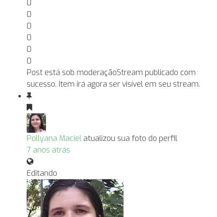
0
0
0
0
0
0
Post está sob moderação
Stream publicado com
sucesso. Item irá agora ser visível em seu stream.
Pollyana Maciel
atualizou sua foto do perfil
7 anos atrás
Editando