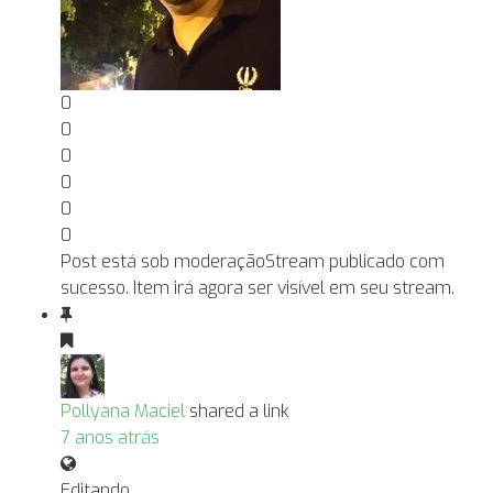
0
0
0
0
0
0
Post está sob moderação
Stream publicado com
sucesso. Item irá agora ser visível em seu stream.
Pollyana Maciel
shared a link
7 anos atrás
Editando