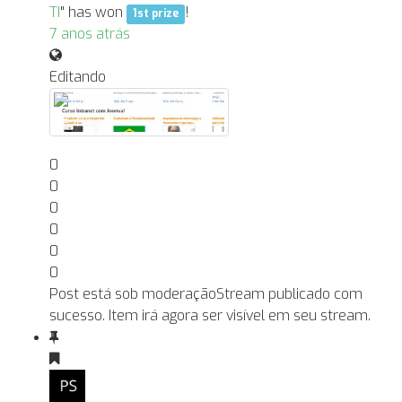
TI
" has won
!
1st prize
7 anos atrás
Editando
0
0
0
0
0
0
Post está sob moderação
Stream publicado com
sucesso. Item irá agora ser visível em seu stream.