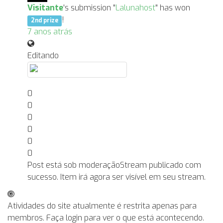
Visitante
's submission "
Lalunahost
" has won
!
2nd prize
7 anos atrás
Editando
0
0
0
0
0
0
Post está sob moderação
Stream publicado com
sucesso. Item irá agora ser visível em seu stream.
Atividades do site atualmente é restrita apenas para
membros. Faça login para ver o que está acontecendo.