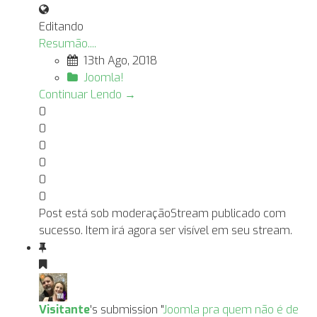
Editando
Resumão....
13th Ago, 2018
Joomla!
Continuar Lendo →
0
0
0
0
0
0
Post está sob moderação
Stream publicado com
sucesso. Item irá agora ser visível em seu stream.
Visitante
's submission "
Joomla pra quem não é de