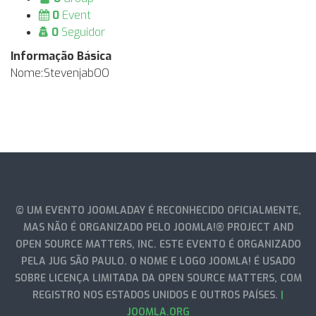
0
Event
0
Seguidor
Informação Básica
Nome:
StevenjabOO
© UM EVENTO JOOMLADAY É RECONHECIDO OFICIALMENTE,
MAS NÃO É ORGANIZADO PELO JOOMLA!® PROJECT AND
OPEN SOURCE MATTERS, INC. ESTE EVENTO É ORGANIZADO
PELA JUG SÃO PAULO. O NOME E LOGO JOOMLA! É USADO
SOBRE LICENÇA LIMITADA DA OPEN SOURCE MATTERS, COM
REGISTRO NOS ESTADOS UNIDOS E OUTROS PAÍSES.
|
JOOMLA.ORG