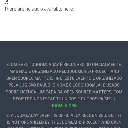
There are no audio available here.
© UM EVENTO JOOMLADAY É RECONHECIDO OFICIALMENTE,
MAS NÃO É ORGANIZADO PELO JOOMLA!® PROJECT AND
OPEN SOURCE MATTERS, INC. ESTE EVENTO É ORGANIZADO
PELA JUG SÃO PAULO. O NOME E LOGO JOOMLA! É USADO
SOBRE LICENÇA LIMITADA DA OPEN SOURCE MATTERS, COM
REGISTRO NOS ESTADOS UNIDOS E OUTROS PAÍSES.
|
JOOMLA.ORG
© A JOOMLADAY EVENT IS OFFICIALLY RECOGNIZED, BUT IT
IS NOT ORGANIZED BY THE JOOMLA! ® PROJECT AND OPEN