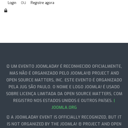
ou
Login
Registre agora
© UM EVENTO JOOMLADAY É RECONHECIDO OFICIALMENTE,
MAS NÃO É ORGANIZADO PELO JOOMLA!® PROJECT AND
OPEN SOURCE MATTERS, INC. ESTE EVENTO É ORGANIZADO
PELA JUG SÃO PAULO. O NOME E LOGO JOOMLA! É USADO
SOBRE LICENÇA LIMITADA DA OPEN SOURCE MATTERS, COM
REGISTRO NOS ESTADOS UNIDOS E OUTROS PAÍSES.
|
JOOMLA.ORG
© A JOOMLADAY EVENT IS OFFICIALLY RECOGNIZED, BUT IT
IS NOT ORGANIZED BY THE JOOMLA! ® PROJECT AND OPEN