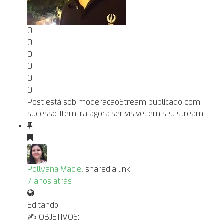
0
0
0
0
0
0
Post está sob moderação
Stream publicado com
sucesso. Item irá agora ser visível em seu stream.
Pollyana Maciel
shared a link
7 anos atrás
Editando
✍ OBJETIVOS: