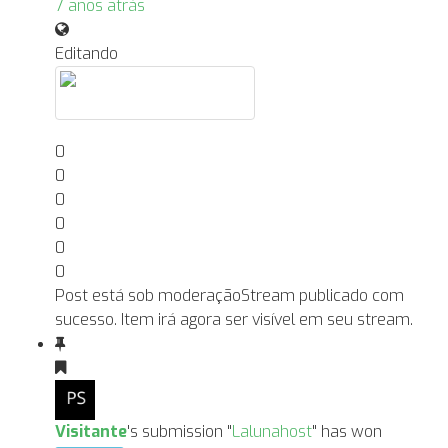
7 anos atrás
Editando
0
0
0
0
0
0
Post está sob moderação
Stream publicado com
sucesso. Item irá agora ser visível em seu stream.
Visitante
's submission "
Lalunahost
" has won