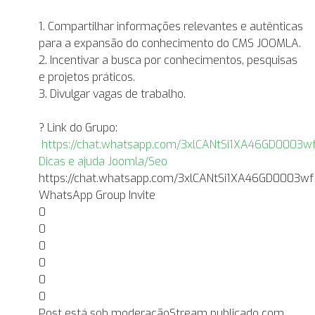
1. Compartilhar informações relevantes e autênticas
para a expansão do conhecimento do CMS JOOMLA.
2. Incentivar a busca por conhecimentos, pesquisas
e projetos práticos.
3. Divulgar vagas de trabalho.
? Link do Grupo:
https://chat.whatsapp.com/3xlCANtSi1XA46GD0003w
Dicas e ajuda Joomla/Seo
https://chat.whatsapp.com/3xlCANtSi1XA46GD0003wf
WhatsApp Group Invite
0
0
0
0
0
0
Post está sob moderação
Stream publicado com