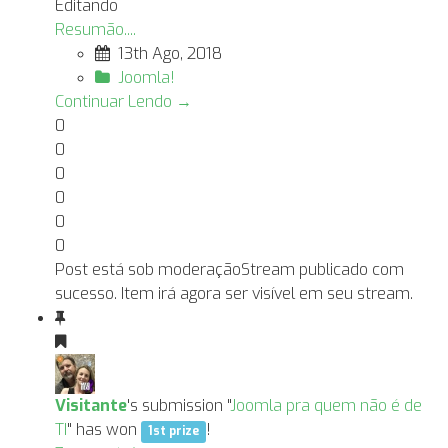
Editando
Resumão....
13th Ago, 2018
Joomla!
Continuar Lendo →
0
0
0
0
0
0
Post está sob moderação
Stream publicado com
sucesso. Item irá agora ser visível em seu stream.
Visitante
's submission "
Joomla pra quem não é de
TI
" has won
!
1st prize