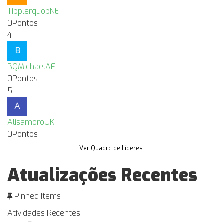
TipplerquopNE
0
Pontos
4
BQMichaelAF
0
Pontos
5
AlisamoroUK
0
Pontos
Ver Quadro de Líderes
Atualizações Recentes
Pinned Items
Atividades Recentes