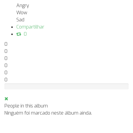
Angry
Wow
Sad
Compartilhar
0
0
0
0
0
0
0
People in this album
Ninguém foi marcado neste álbum ainda.