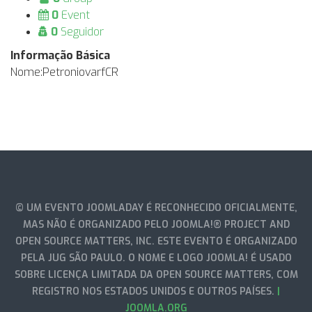
0
Event
0
Seguidor
Informação Básica
Nome:
PetroniovarfCR
© UM EVENTO JOOMLADAY É RECONHECIDO OFICIALMENTE,
MAS NÃO É ORGANIZADO PELO JOOMLA!® PROJECT AND
OPEN SOURCE MATTERS, INC. ESTE EVENTO É ORGANIZADO
PELA JUG SÃO PAULO. O NOME E LOGO JOOMLA! É USADO
SOBRE LICENÇA LIMITADA DA OPEN SOURCE MATTERS, COM
REGISTRO NOS ESTADOS UNIDOS E OUTROS PAÍSES.
|
JOOMLA.ORG