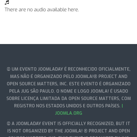
There are no audio available here.
© UM EVENTO JOOMLADAY É RECONHECIDO OFICIALMENTE,
MAS NÃO É ORGANIZADO PELO JOOMLA!® PROJECT AND
OPEN SOURCE MATTERS, INC. ESTE EVENTO É ORGANIZADO
PELA JUG SÃO PAULO. O NOME E LOGO JOOMLA! É USADO
SOBRE LICENÇA LIMITADA DA OPEN SOURCE MATTERS, COM
REGISTRO NOS ESTADOS UNIDOS E OUTROS PAÍSES.
|
JOOMLA.ORG
© A JOOMLADAY EVENT IS OFFICIALLY RECOGNIZED, BUT IT
IS NOT ORGANIZED BY THE JOOMLA! ® PROJECT AND OPEN