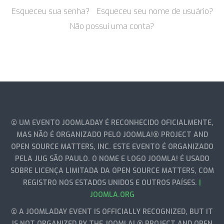
Esqueceu sua senha?
Esqueceu seu nome de usuário?
Não possui uma conta?
© UM EVENTO JOOMLADAY É RECONHECIDO OFICIALMENTE,
MAS NÃO É ORGANIZADO PELO JOOMLA!® PROJECT AND
OPEN SOURCE MATTERS, INC. ESTE EVENTO É ORGANIZADO
PELA JUG SÃO PAULO. O NOME E LOGO JOOMLA! É USADO
SOBRE LICENÇA LIMITADA DA OPEN SOURCE MATTERS, COM
REGISTRO NOS ESTADOS UNIDOS E OUTROS PAÍSES.
|
JOOMLA.ORG
© A JOOMLADAY EVENT IS OFFICIALLY RECOGNIZED, BUT IT
IS NOT ORGANIZED BY THE JOOMLA! ® PROJECT AND OPEN